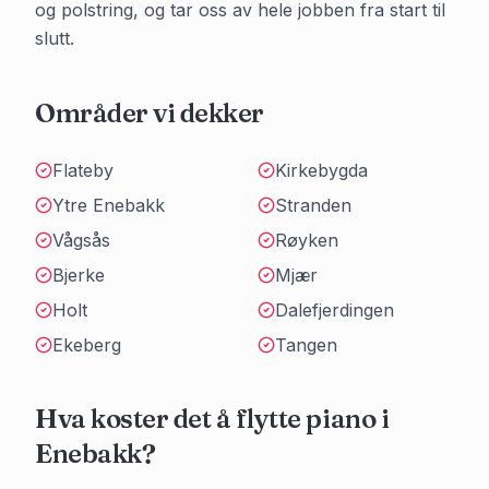
og polstring, og tar oss av hele jobben fra start til
slutt.
Områder vi dekker
Flateby
Kirkebygda
Ytre Enebakk
Stranden
Vågsås
Røyken
Bjerke
Mjær
Holt
Dalefjerdingen
Ekeberg
Tangen
Hva koster det å flytte piano i
Enebakk
?