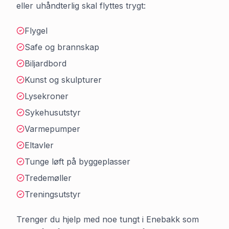
eller uhåndterlig skal flyttes trygt:
Flygel
Safe og brannskap
Biljardbord
Kunst og skulpturer
Lysekroner
Sykehusutstyr
Varmepumper
Eltavler
Tunge løft på byggeplasser
Tredemøller
Treningsutstyr
Trenger du hjelp med noe tungt i
Enebakk
som