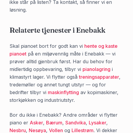
ikke står på listen? Ta kontakt, så finner vi en
løsning.
Relaterte tjenester i
Enebakk
Skal pianoet bort for godt kan vi
hente og kaste
pianoet
på en miljøvennlig måte i
Enebakk
— vi
prøver alltid gjenbruk først. Har du behov for
midlertidig oppbevaring, tilbyr vi
pianolagring
i
klimastyrt lager. Vi flytter også
treningsapparater
,
tredemøller og annet tungt utstyr — og for
bedrifter tilbyr vi
maskinflytting
av kopimaskiner,
storkjøkken og industriutstyr.
Bor du ikke i
Enebakk
? Andre områder vi flytter
piano er
Asker
,
Bærum
,
Sandvika
,
Lysaker
,
Nesbru
,
Nesøya
,
Vollen
og
Lillestrøm
. Vi dekker