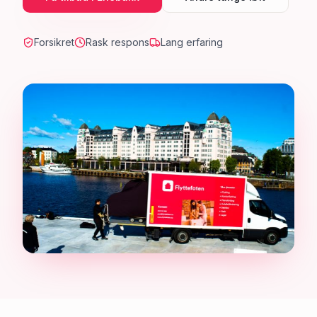
Forsikret
Rask respons
Lang erfaring