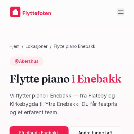
Hjem
/
Lokasjoner
/
Flytte piano
Enebakk
Akershus
Flytte piano
i
Enebakk
Vi flytter piano i Enebakk — fra Flateby og
Kirkebygda til Ytre Enebakk. Du får fastpris
og et erfarent team.
Få tilbud i
Enebakk
Andre tunge løft