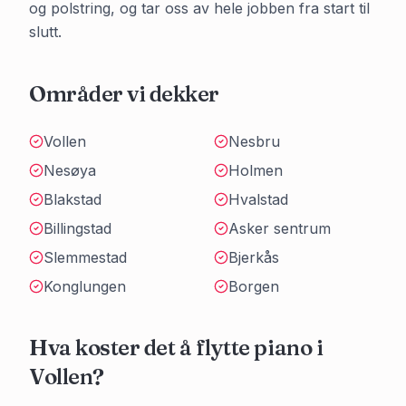
og polstring, og tar oss av hele jobben fra start til
slutt.
Områder vi dekker
Vollen
Nesbru
Nesøya
Holmen
Blakstad
Hvalstad
Billingstad
Asker sentrum
Slemmestad
Bjerkås
Konglungen
Borgen
Hva koster det å flytte piano i
Vollen
?