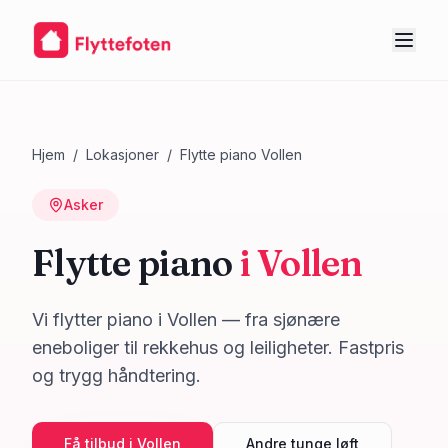
Hjem
/
Lokasjoner
/
Flytte piano
Vollen
Asker
Flytte piano
i
Vollen
Vi flytter piano i Vollen — fra sjønære
eneboliger til rekkehus og leiligheter. Fastpris
og trygg håndtering.
Få tilbud i
Vollen
Andre tunge løft