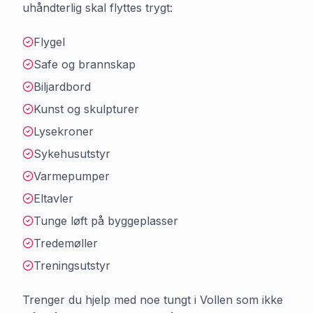
uhåndterlig skal flyttes trygt:
Flygel
Safe og brannskap
Biljardbord
Kunst og skulpturer
Lysekroner
Sykehusutstyr
Varmepumper
Eltavler
Tunge løft på byggeplasser
Tredemøller
Treningsutstyr
Trenger du hjelp med noe tungt i
Vollen
som ikke