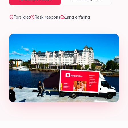
Forsikret
Rask respons
Lang erfaring