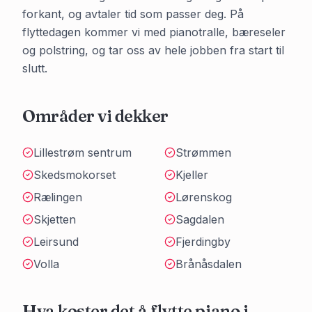
forkant, og avtaler tid som passer deg. På
flyttedagen kommer vi med pianotralle, bæreseler
og polstring, og tar oss av hele jobben fra start til
slutt.
Områder vi dekker
Lillestrøm sentrum
Strømmen
Skedsmokorset
Kjeller
Rælingen
Lørenskog
Skjetten
Sagdalen
Leirsund
Fjerdingby
Volla
Brånåsdalen
Hva koster det å flytte piano i