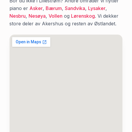
Bor du ikke i
Lillestrøm
? Andre områder vi flytter
piano er
Asker
,
Bærum
,
Sandvika
,
Lysaker
,
Nesbru
,
Nesøya
,
Vollen
og
Lørenskog
. Vi dekker
store deler av
Akershus
og resten av Østlandet.