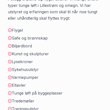
typer tunge løft i
Lillestrøm
og omegn. Vi har
utstyret og erfaringen som skal til når noe tungt
eller uhåndterlig skal flyttes trygt:
Flygel
Safe og brannskap
Biljardbord
Kunst og skulpturer
Lysekroner
Sykehusutstyr
Varmepumper
Eltavler
Tunge løft på byggeplasser
Tredemøller
Treningsutstyr