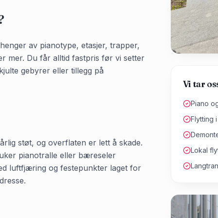
?
vhenger av pianotype, etasjer, trapper,
er. Du får alltid fastpris før vi setter
julte gebyrer eller tillegg på
Vi tar os
Piano og 
Flytting 
Demonter
rlig støt, og overflaten er lett å skade.
Lokal fl
uker pianotralle eller bæreseler
Langtran
ed luftfjæring og festepunkter laget for
adresse.