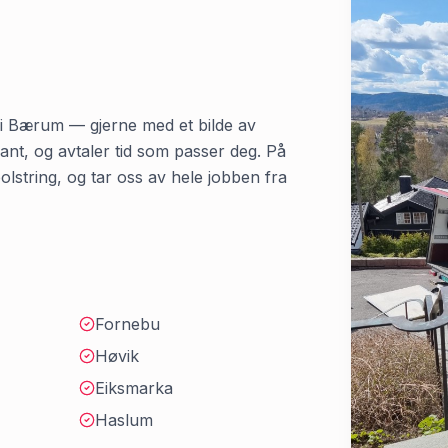
i
Bærum
— gjerne med et bilde av
kant, og avtaler tid som passer deg. På
lstring, og tar oss av hele jobben fra
Fornebu
Høvik
Eiksmarka
Haslum