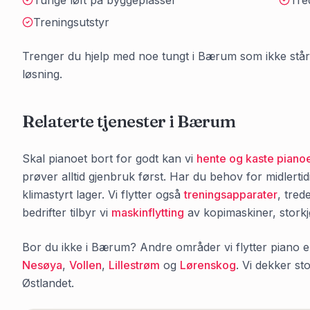
Tunge løft på byggeplasser
Tre
Treningsutstyr
Trenger du hjelp med noe tungt i
Bærum
som ikke står 
løsning.
Relaterte tjenester i
Bærum
Skal pianoet bort for godt kan vi
hente og kaste piano
prøver alltid gjenbruk først. Har du behov for midlertid
klimastyrt lager. Vi flytter også
treningsapparater
, tred
bedrifter tilbyr vi
maskinflytting
av kopimaskiner, storkj
Bor du ikke i
Bærum
? Andre områder vi flytter piano e
Nesøya
,
Vollen
,
Lillestrøm
og
Lørenskog
. Vi dekker st
Østlandet.