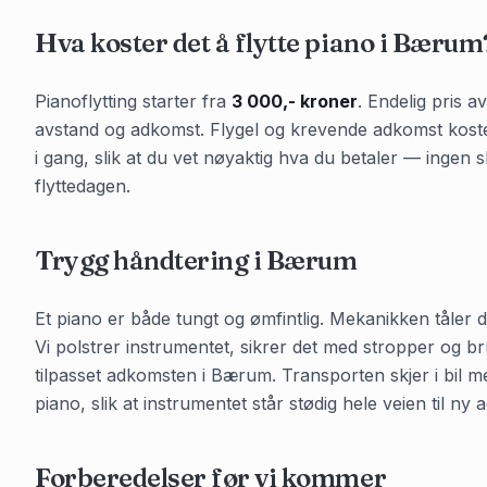
Hva koster det å flytte piano i
Bærum
Pianoflytting starter fra
3 000,- kroner
. Endelig pris a
avstand og adkomst. Flygel og krevende adkomst koster m
i gang, slik at du vet nøyaktig hva du betaler — ingen sk
flyttedagen.
Trygg håndtering i
Bærum
Et piano er både tungt og ømfintlig. Mekanikken tåler då
Vi polstrer instrumentet, sikrer det med stropper og br
tilpasset adkomsten i
Bærum
. Transporten skjer i bil m
piano, slik at instrumentet står stødig hele veien til ny 
Forberedelser før vi kommer