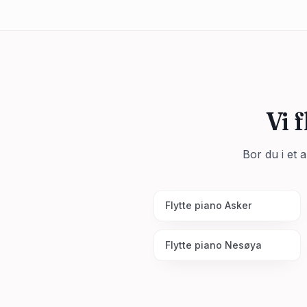
Vi 
Bor du i et 
Flytte piano
Asker
Flytte piano
Nesøya