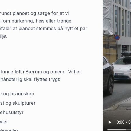
 rundt pianoet og sørge for at vi
l om parkering, heis eller trange
befaler at pianoet stemmes på nytt et par
ljø.
 tunge løft i
Bærum
og omegn. Vi har
åndterlig skal flyttes trygt:
e og brannskap
st og skulpturer
ehusutstyr
vler