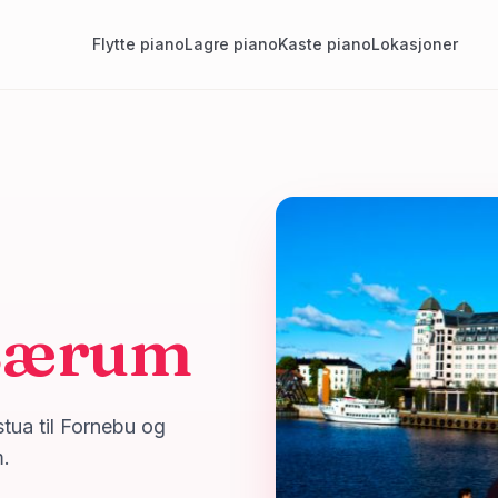
Flytte piano
Lagre piano
Kaste piano
Lokasjoner
Bærum
tua til Fornebu og
m.