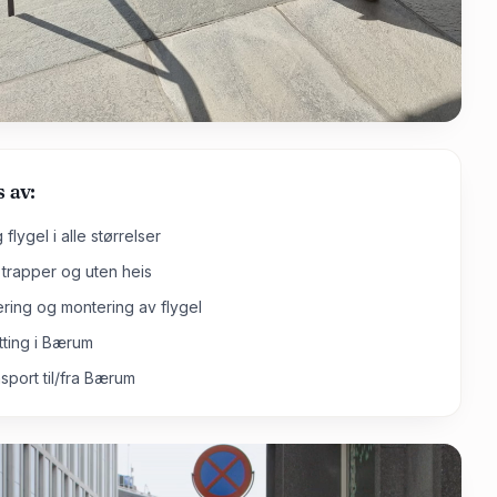
s av:
flygel i alle størrelser
i trapper og uten heis
ing og montering av flygel
ytting i Bærum
sport til/fra Bærum