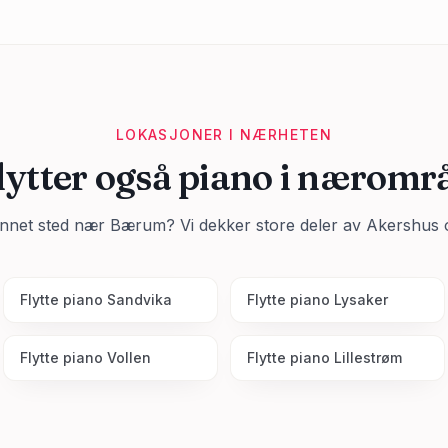
LOKASJONER I NÆRHETEN
flytter også piano i næromr
annet sted nær
Bærum
? Vi dekker store deler av
Akershus
o
Flytte piano
Sandvika
Flytte piano
Lysaker
Flytte piano
Vollen
Flytte piano
Lillestrøm