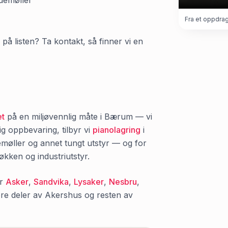
demøller
Fra et oppdrag:
på listen? Ta kontakt, så finner vi en
et
på en miljøvennlig måte i
Bærum
— vi
ig oppbevaring, tilbyr vi
pianolagring
i
emøller og annet tungt utstyr — og for
økken og industriutstyr.
r
Asker
,
Sandvika
,
Lysaker
,
Nesbru
,
ore deler av
Akershus
og resten av