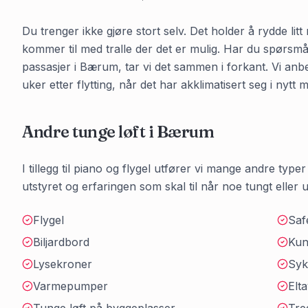
Du trenger ikke gjøre stort selv. Det holder å rydde litt
kommer til med tralle der det er mulig. Har du spørsmå
passasjer i
Bærum
, tar vi det sammen i forkant. Vi an
uker etter flytting, når det har akklimatisert seg i nytt mi
Andre tunge løft i
Bærum
I tillegg til piano og flygel utfører vi mange andre typer
utstyret og erfaringen som skal til når noe tungt eller uh
Flygel
Saf
Biljardbord
Kun
Lysekroner
Syk
Varmepumper
Elta