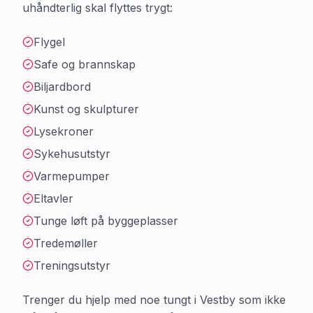
uhåndterlig skal flyttes trygt:
Flygel
Safe og brannskap
Biljardbord
Kunst og skulpturer
Lysekroner
Sykehusutstyr
Varmepumper
Eltavler
Tunge løft på byggeplasser
Tredemøller
Treningsutstyr
Trenger du hjelp med noe tungt i
Vestby
som ikke