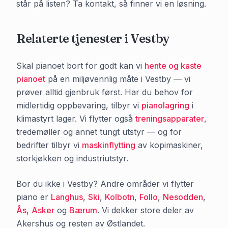
står på listen? Ta kontakt, så finner vi en løsning.
Relaterte tjenester i
Vestby
Skal pianoet bort for godt kan vi
hente og kaste
pianoet
på en miljøvennlig måte i
Vestby
— vi
prøver alltid gjenbruk først. Har du behov for
midlertidig oppbevaring, tilbyr vi
pianolagring
i
klimastyrt lager. Vi flytter også
treningsapparater
,
tredemøller og annet tungt utstyr — og for
bedrifter tilbyr vi
maskinflytting
av kopimaskiner,
storkjøkken og industriutstyr.
Bor du ikke i
Vestby
? Andre områder vi flytter
piano er
Langhus
,
Ski
,
Kolbotn
,
Follo
,
Nesodden
,
Ås
,
Asker
og
Bærum
. Vi dekker store deler av
Akershus
og resten av Østlandet.