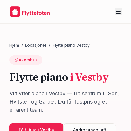
Hjem
/
Lokasjoner
/
Flytte piano
Vestby
Akershus
Flytte piano
i
Vestby
Vi flytter piano i Vestby — fra sentrum til Son,
Hvitsten og Garder. Du får fastpris og et
erfarent team.
Få tilbud i
Vestby
Andre tunge løft