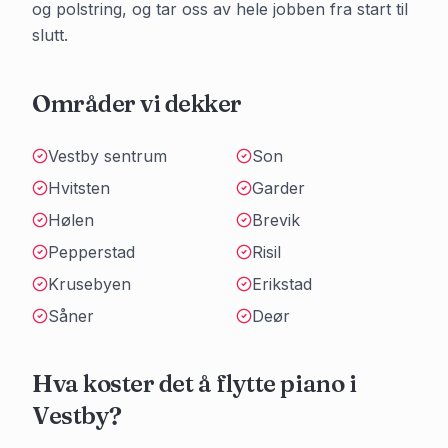
og polstring, og tar oss av hele jobben fra start til
slutt.
Områder vi dekker
Vestby sentrum
Son
Hvitsten
Garder
Hølen
Brevik
Pepperstad
Risil
Krusebyen
Erikstad
Såner
Deør
Hva koster det å flytte piano i
Vestby
?