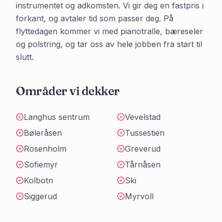
instrumentet og adkomsten. Vi gir deg en fastpris i
forkant, og avtaler tid som passer deg. På
flyttedagen kommer vi med pianotralle, bæreseler
og polstring, og tar oss av hele jobben fra start til
slutt.
Områder vi dekker
Langhus sentrum
Vevelstad
Bøleråsen
Tussestien
Rosenholm
Greverud
Sofiemyr
Tårnåsen
Kolbotn
Ski
Siggerud
Myrvoll