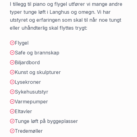
I tillegg til piano og flygel utfører vi mange andre
typer tunge løft i
Langhus
og omegn. Vi har
utstyret og erfaringen som skal til når noe tungt
eller uhåndterlig skal flyttes trygt:
Flygel
Safe og brannskap
Biljardbord
Kunst og skulpturer
Lysekroner
Sykehusutstyr
Varmepumper
Eltavler
Tunge løft på byggeplasser
Tredemøller