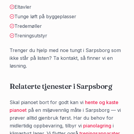
Eltavler
Tunge løft på byggeplasser
Tredemøller
Treningsutstyr
Trenger du hjelp med noe tungt i
Sarpsborg
som
ikke står på listen? Ta kontakt, så finner vi en
løsning.
Relaterte tjenester i
Sarpsborg
Skal pianoet bort for godt kan vi
hente og kaste
pianoet
på en miljøvennlig måte i
Sarpsborg
— vi
prøver alltid gjenbruk først. Har du behov for
midlertidig oppbevaring, tilbyr vi
pianolagring
i
klimastyrt lager. Vi flytter også
treningsapparater
,