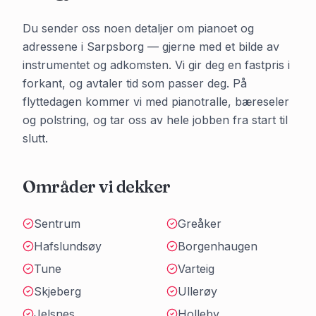
Du sender oss noen detaljer om pianoet og
adressene i
Sarpsborg
— gjerne med et bilde av
instrumentet og adkomsten. Vi gir deg en fastpris i
forkant, og avtaler tid som passer deg. På
flyttedagen kommer vi med pianotralle, bæreseler
og polstring, og tar oss av hele jobben fra start til
slutt.
Områder vi dekker
Sentrum
Greåker
Hafslundsøy
Borgenhaugen
Tune
Varteig
Skjeberg
Ullerøy
Jelsnes
Holleby