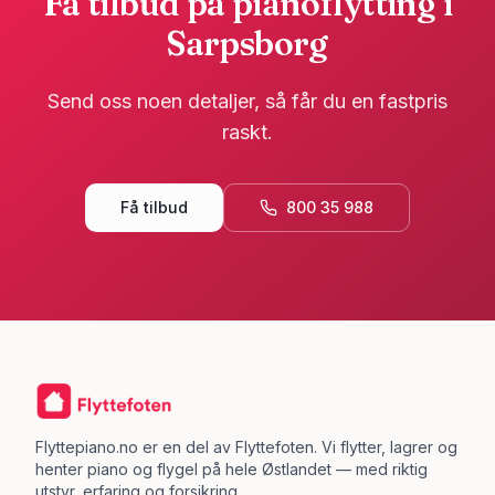
Få tilbud på pianoflytting i
Sarpsborg
Send oss noen detaljer, så får du en fastpris
raskt.
Få tilbud
800 35 988
Flyttepiano.no er en del av Flyttefoten. Vi flytter, lagrer og
henter piano og flygel på hele Østlandet — med riktig
utstyr, erfaring og forsikring.