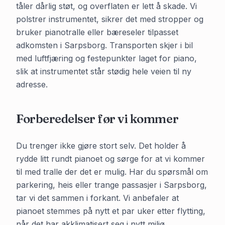
tåler dårlig støt, og overflaten er lett å skade. Vi
polstrer instrumentet, sikrer det med stropper og
bruker pianotralle eller bæreseler tilpasset
adkomsten i
Sarpsborg
. Transporten skjer i bil
med luftfjæring og festepunkter laget for piano,
slik at instrumentet står stødig hele veien til ny
adresse.
Forberedelser før vi kommer
Du trenger ikke gjøre stort selv. Det holder å
rydde litt rundt pianoet og sørge for at vi kommer
til med tralle der det er mulig. Har du spørsmål om
parkering, heis eller trange passasjer i
Sarpsborg
,
tar vi det sammen i forkant. Vi anbefaler at
pianoet stemmes på nytt et par uker etter flytting,
når det har akklimatisert seg i nytt miljø.