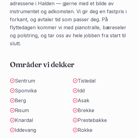
adressene i
Halden
— gjerne med et bilde av
instrumentet og adkomsten. Vi gir deg en fastpris i
forkant, og avtaler tid som passer deg. På
flyttedagen kommer vi med pianotralle, bæreseler
og polstring, og tar oss av hele jobben fra start til
slutt.
Områder vi dekker
Sentrum
Tistedal
Sponvika
Idd
Berg
Asak
Risum
Brekke
Knardal
Prestebakke
Iddevang
Rokke