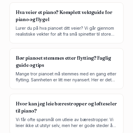
Hva veier et piano? Komplett vektguide for
piano og flygel
Lurer du på hva pianoet ditt veier? Vi går gjennom
realistiske vekter for alt fra små spinetter til store
konsertflygler — og hvorfor vekten betyr alt når
pianoet skal flyttes.
Bør pianoet stemmes etter flytting? Faglig
guide og tips
Mange tror pianoet må stemmes med en gang etter
flytting. Sannheten er litt mer nyansert. Her er det
du bør vite.
Hvor kan jeg leie bærestropper og løfteseler
til piano?
Vi får ofte spørsmål om utleie av bærestropper. Vi
leier ikke ut utstyr selv, men her er gode steder å
lete.